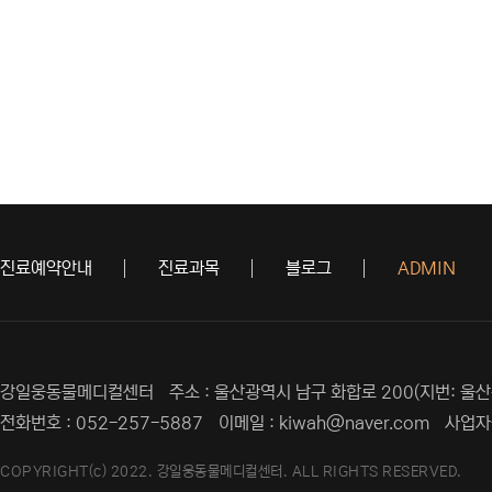
진료예약안내
진료과목
블로그
ADMIN
강일웅동물메디컬센터
주소 : 울산광역시 남구 화합로 200(지번: 울산
전화번호 : 052-257-5887
이메일 : kiwah@naver.com
사업자등
COPYRIGHT(c) 2022.
강일웅동물메디컬센터.
ALL RIGHTS RESERVED.