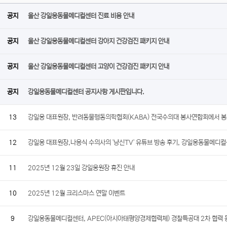
공지
울산 강일웅동물메디컬센터 진료 비용 안내
공지
울산 강일웅동물메디컬센터 강아지 건강검진 패키지 안내
공지
울산 강일웅동물메디컬센터 고양이 건강검진 패키지 안내
공지
강일웅동물메디컬센터 공지사항 게시판입니다.
13
강일웅 대표원장, 반려동물행동의학협회(KABA) 전국수의대 봉사연합회에서 봉
12
강일웅 대표원장,나응식 수의사의 '냥신TV' 유튜브 방송 후기, 강일웅동물메디
11
2025년 12월 23일 강일웅원장 휴진 안내
10
2025년 12월 크리스마스 연말 이벤트
9
강일웅동물메디컬센터, APEC(아시아태평양경제협력체) 경찰특공대 2차 협력