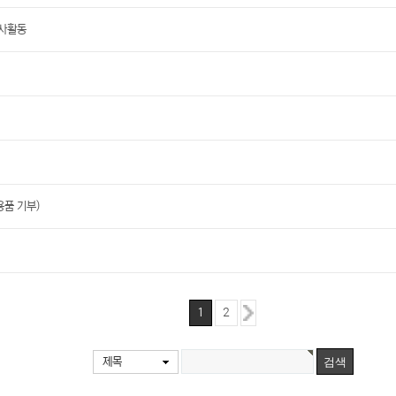
봉사활동
용품 기부)
1
2
제목